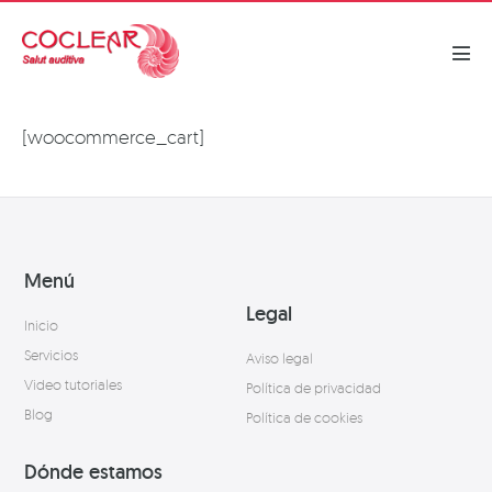
[woocommerce_cart]
Menú
Legal
Inicio
Servicios
Aviso legal
Video tutoriales
Política de privacidad
Blog
Política de cookies
Dónde estamos